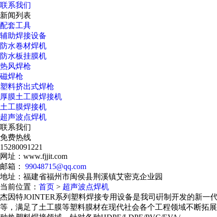
联系我们
新闻列表
配套工具
辅助焊接设备
防水卷材焊机
防水板挂膜机
热风焊枪
磁焊枪
塑料挤出式焊枪
厚膜土工膜焊接机
土工膜焊接机
超声波点焊机
联系我们
免费热线
15280091221
网址：www.fjjit.com
邮箱：
99048715@qq.com
地址：福建省福州市闽侯县荆溪镇艾密克企业园
当前位置：
首页
>
超声波点焊机
杰因特JOINTER系列塑料焊接专用设备是我司硏制开发的
等，满足了土工膜等塑料膜材在现代社会各个工程领域不断拓展