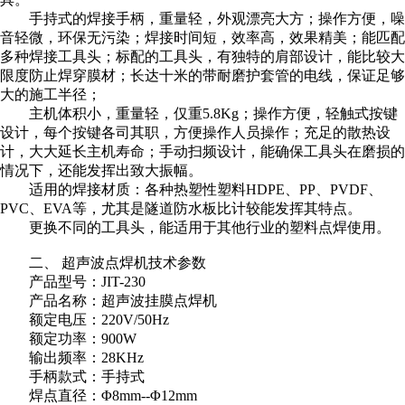
手持式的焊接手柄，重量轻，外观漂亮大方；操作方便，噪
音轻微，环保无污染；焊接时间短，效率高，效果精美；能匹配
多种焊接工具头；标配的工具头，有独特的肩部设计，能比较大
限度防止焊穿膜材；长达十米的带耐磨护套管的电线，保证足够
大的施工半径；
主机体积小，重量轻，仅重5.8Kg；操作方便，轻触式按键
设计，每个按键各司其职，方便操作人员操作；充足的散热设
计，大大延长主机寿命；手动扫频设计，能确保工具头在磨损的
情况下，还能发挥出致大振幅。
适用的焊接材质：各种热塑性塑料HDPE、PP、PVDF、
PVC、EVA等，尤其是隧道防水板比计较能发挥其特点。
更换不同的工具头，能适用于其他行业的塑料点焊使用。
二、 超声波点焊机技术参数
产品型号：JIT-230
产品名称：超声波挂膜点焊机
额定电压：220V/50Hz
额定功率：900W
输出频率：28KHz
手柄款式：手持式
焊点直径：Φ8mm--Φ12mm