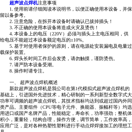
超声波点焊机
注意事项
1. 使用前请仔细阅读本说明书，以便正确使用本设备，并保
留以备参考。
2. 注意危险，在拆开本设备时请确认已拔掉插头！
3. 不正确的使用本设备将造成火灾及烫伤！
4. 本设备上的电压（220V）必须与插头上主电压相同，供
给电压不能超过本设备额定电压的±10%。
5. 基于对使用者保护的原则，请在电源处安装漏电及电量过
载保护装置。
6. 焊头长时间工作后会发烫，请勿触摸，谨防烫伤。
7. 请严防本设备受潮。
8. 操作时请专注。
一、 超声波点焊机概述
新款超声波点焊机是我公司在第1代模拟式超声波点焊机的
基础上，引进国外先进技术，精心研制的一系列新型全数字式大
功率可调频的超声波点焊机，其技术指标均达到或超过国内外同
类产品。主要组件（CPU等电子元件、换能器、振幅杆等）均选
用进口或国产名牌产品，性能稳定，寿命长，功率强劲；整机体
积小，重量轻，结构合理，操作方便，调节简单，工作效率高，
应用广泛，是对各种热塑性塑料进行手动点焊焊接加工的理想工
具。