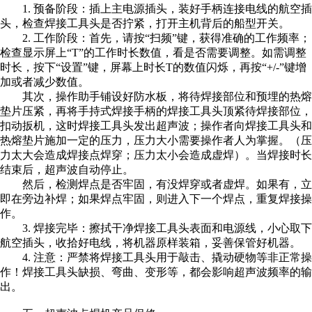
1. 预备阶段：插上主电源插头，装好手柄连接电线的航空插
头，检查焊接工具头是否拧紧，打开主机背后的船型开关。
2. 工作阶段：首先，请按“扫频”键，获得准确的工作频率；
检查显示屏上“T”的工作时长数值，看是否需要调整。如需调整
时长，按下“设置”键，屏幕上时长T的数值闪烁，再按“+/-”键增
加或者减少数值。
其次，操作助手铺设好防水板，将待焊接部位和预埋的热熔
垫片压紧，再将手持式焊接手柄的焊接工具头顶紧待焊接部位，
扣动扳机，这时焊接工具头发出超声波；操作者向焊接工具头和
热熔垫片施加一定的压力，压力大小需要操作者人为掌握。（压
力太大会造成焊接点焊穿；压力太小会造成虚焊）。当焊接时长
结束后，超声波自动停止。
然后，检测焊点是否牢固，有没焊穿或者虚焊。如果有，立
即在旁边补焊；如果焊点牢固，则进入下一个焊点，重复焊接操
作。
3. 焊接完毕：擦拭干净焊接工具头表面和电源线，小心取下
航空插头，收拾好电线，将机器原样装箱，妥善保管好机器。
4. 注意：严禁将焊接工具头用于敲击、撬动硬物等非正常操
作！焊接工具头缺损、弯曲、变形等，都会影响超声波频率的输
出。