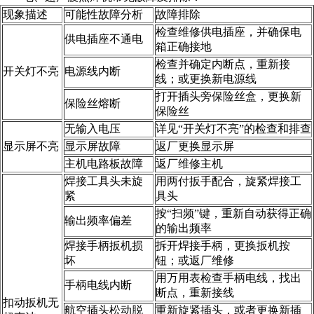
现象描述
可能性故障分析
故障排除
检查维修供电插座，并确保电
供电插座不通电
箱正确接地
检查并确定内断点，重新接
开关灯不亮
电源线内断
线；或更换新电源线
打开插头旁保险丝盒，更换新
保险丝熔断
保险丝
无输入电压
详见“开关灯不亮”的检查和排查
显示屏不亮
显示屏故障
返厂更换显示屏
主机电路板故障
返厂维修主机
焊接工具头未旋
用两付扳手配合，旋紧焊接工
紧
具头
按“扫频”键，重新自动获得正确
输出频率偏差
的输出频率
焊接手柄扳机损
拆开焊接手柄，更换扳机按
坏
钮；或返厂维修
用万用表检查手柄电线，找出
手柄电线内断
断点，重新接线
扣动扳机无
航空插头松动脱
重新旋紧插头，或者更换新插