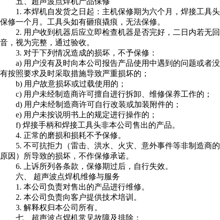
五、超声波点焊机产品保修
1. 本焊机自发货之日起：主机保修期为六个月，焊接工具头
保修一个月。工具头如有砸痕撬痕，无法保修。
2. 用户收到机器后应立即检查机器是否完好，二日内若无回
音，视为完整，通过验收。
3. 对于下列情况造成的损坏，不予保修：
a) 用户没有及时向本公司报告产品使用中遇到的问题或者没
有按照要求及时采取措施导致严重损坏的；
b) 用户故意损坏或过载使用的；
c) 用户未经制造商许可擅自进行拆卸、维修保养工作的；
d) 用户未经制造商许可自行改装或加装附件的；
e) 用户未按说明书上的规定进行操作的；
f) 焊接手柄和焊接工具头非本公司售出的产品。
4. 正常的磨损和损耗不予保修。
5. 不可抗拒力（雷击、洪水、火灾、意外事件等非制造商的
原因）所导致的损坏，不作保修承诺。
6. 上诉所列各条款，保修期过后，自行失效。
六、 超声波点焊机维修与服务
1. 本公司负责对售出的产品进行维修。
2. 本公司负责向客户提供技术培训。
3. 解释权归本公司所有。
七、超声波点焊机常见故障及排除：