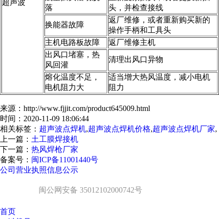
超声波
落
头，并检查接线
返厂维修，或者重新购买新的
换能器故障
操作手柄和工具头
主机电路板故障
返厂维修主机
出风口堵塞，热
清理出风口异物
风回灌
熔化温度不足，
适当增大热风温度，减小电机
电机阻力大
阻力
来源：http://www.fjjit.com/product645009.html
时间：2020-11-09 18:06:44
相关标签：
超声波点焊机
,
超声波点焊机价格
,
超声波点焊机厂家
,
上一篇：
土工膜焊接机
下一篇：
热风焊枪厂家
备案号：
闽ICP备11001440号
公司营业执照信息公示
闽公网安备 35012102000742号
首页