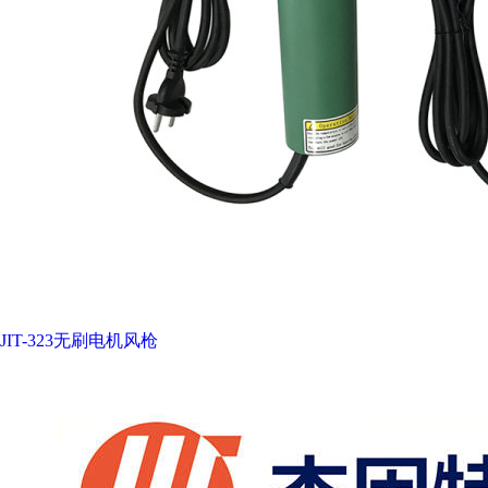
JIT-323无刷电机风枪