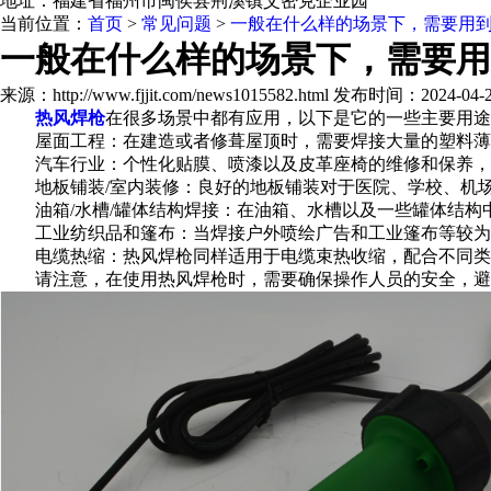
地址：福建省福州市闽侯县荆溪镇艾密克企业园
当前位置：
首页
>
常见问题
>
一般在什么样的场景下，需要用
一般在什么样的场景下，需要用
来源：http://www.fjjit.com/news1015582.html 发布时间：2024-04-22
热风焊枪
在很多场景中都有应用，以下是它的一些主要用途
屋面工程：在建造或者修葺屋顶时，需要焊接大量的塑料薄膜
汽车行业：个性化贴膜、喷漆以及皮革座椅的维修和保养，
地板铺装/室内装修：良好的地板铺装对于医院、学校、机场
油箱/水槽/罐体结构焊接：在油箱、水槽以及一些罐体结构
工业纺织品和篷布：当焊接户外喷绘广告和工业篷布等较为复
电缆热缩：热风焊枪同样适用于电缆束热收缩，配合不同类
请注意，在使用热风焊枪时，需要确保操作人员的安全，避免