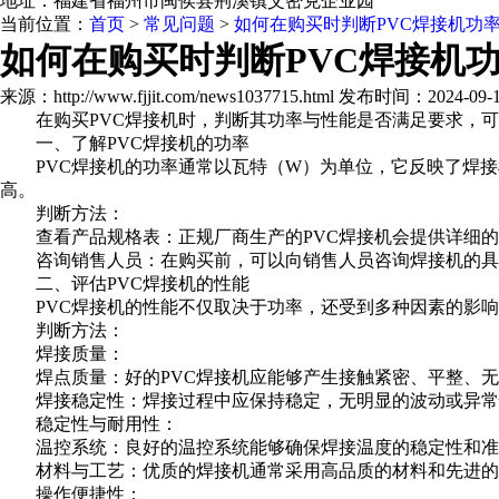
地址：福建省福州市闽侯县荆溪镇艾密克企业园
当前位置：
首页
>
常见问题
>
如何在购买时判断PVC焊接机功
如何在购买时判断PVC焊接机
来源：http://www.fjjit.com/news1037715.html 发布时间：2024-09-10
在购买PVC焊接机时，判断其功率与性能是否满足要求，可
一、了解PVC焊接机的功率
PVC焊接机的功率通常以瓦特（W）为单位，它反映了焊接机
高。
判断方法：
查看产品规格表：正规厂商生产的PVC焊接机会提供详细的
咨询销售人员：在购买前，可以向销售人员咨询焊接机的具
二、评估PVC焊接机的性能
PVC焊接机的性能不仅取决于功率，还受到多种因素的影响
判断方法：
焊接质量：
焊点质量：好的PVC焊接机应能够产生接触紧密、平整、无
焊接稳定性：焊接过程中应保持稳定，无明显的波动或异常
稳定性与耐用性：
温控系统：良好的温控系统能够确保焊接温度的稳定性和准
材料与工艺：优质的焊接机通常采用高品质的材料和先进的
操作便捷性：