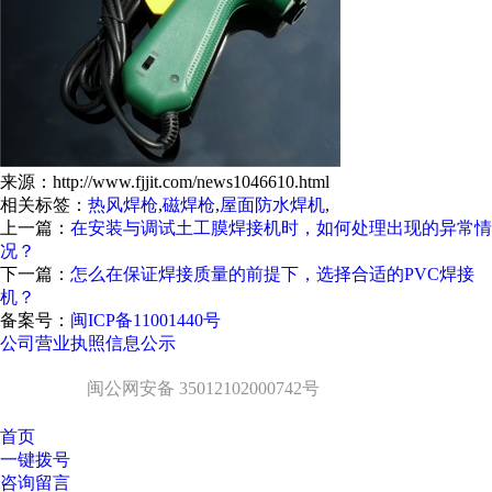
来源：http://www.fjjit.com/news1046610.html
相关标签：
热风焊枪
,
磁焊枪
,
屋面防水焊机
,
上一篇：
在安装与调试土工膜焊接机时，如何处理出现的异常情
况？
下一篇：
怎么在保证焊接质量的前提下，选择合适的PVC焊接
机？
备案号：
闽ICP备11001440号
公司营业执照信息公示
闽公网安备 35012102000742号
首页
一键拨号
咨询留言