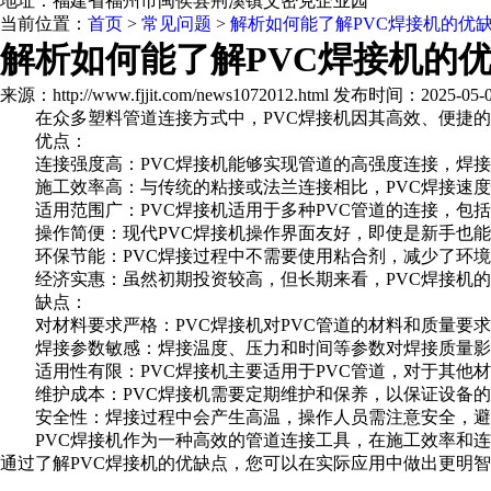
地址：福建省福州市闽侯县荆溪镇艾密克企业园
当前位置：
首页
>
常见问题
>
解析如何能了解PVC焊接机的优
解析如何能了解PVC焊接机的
来源：http://www.fjjit.com/news1072012.html 发布时间：2025-05-04
在众多塑料管道连接方式中，PVC焊接机因其高效、便捷的特
优点：
连接强度高：PVC焊接机能够实现管道的高强度连接，焊接
施工效率高：与传统的粘接或法兰连接相比，PVC焊接速度
适用范围广：PVC焊接机适用于多种PVC管道的连接，包括PVC
操作简便：现代PVC焊接机操作界面友好，即使是新手也能
环保节能：PVC焊接过程中不需要使用粘合剂，减少了环境
经济实惠：虽然初期投资较高，但长期来看，PVC焊接机的
缺点：
对材料要求严格：PVC焊接机对PVC管道的材料和质量要求
焊接参数敏感：焊接温度、压力和时间等参数对焊接质量影
适用性有限：PVC焊接机主要适用于PVC管道，对于其他材
维护成本：PVC焊接机需要定期维护和保养，以保证设备的
安全性：焊接过程中会产生高温，操作人员需注意安全，避
PVC焊接机作为一种高效的管道连接工具，在施工效率和连
通过了解PVC焊接机的优缺点，您可以在实际应用中做出更明