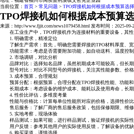
地址：福建省福州市闽侯县荆溪镇艾密克企业园
当前位置：
首页
>
常见问题
>
TPO焊接机如何根据成本预算选
TPO焊接机如何根据成本预算
来源：http://www.fjjit.com/news1079458.html 发布时间：2025-09-29
在工业生产中，TPO焊接机作为连接材料的重要设备，其性能
1. 明确需求，精准定位
了解生产需求：首先，明确您需要焊接的TPO材料厚度、宽
功能需求：考虑是否需要附加功能，如自动送料、温度控制
2. 市场调研，对比分析
品牌对比：选择知名品牌，虽然初期成本可能较高，但长期
型号对比：对比不同型号的焊接机，关注其性能参数、价格
3. 成本预算，合理规划
预算分配：根据预算，合理分配在TPO焊接机性能、功能和
长期成本：考虑设备的维护成本、能耗以及使用寿命，长期
4. 性价比评估，多维度考量
性能与价格比：计算每单位性能所对应的价格，选择性价比
售后服务：了解厂商的售后服务政策，包括保修期限、维修
5. 实地考察，现场体验
样品测试：如果可能，进行样品测试，验证焊接机的实际性
用户反馈：参考其他用户的实际使用反馈，了解设备的优缺
6. 购买渠道，谨慎选择