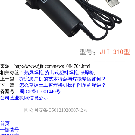
来源：http://www.fjjit.com/news1084764.html
相关标签：
热风焊枪
,
挤出式塑料焊枪
,
磁焊枪
,
上一篇：
探究爬焊机的技术特点与焊接精度如何？
下一篇：
怎么掌握土工膜焊接机操作问题的秘诀？
备案号：
闽ICP备11001440号
公司营业执照信息公示
闽公网安备 35012102000742号
首页
一键拨号