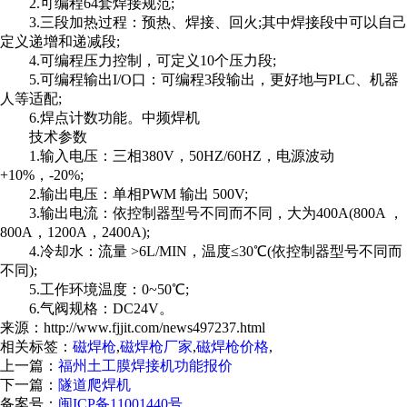
2.可编程64套焊接规范;
3.三段加热过程：预热、焊接、回火;其中焊接段中可以自己
定义递增和递减段;
4.可编程压力控制，可定义10个压力段;
5.可编程输出I/O口：可编程3段输出，更好地与PLC、机器
人等适配;
6.焊点计数功能。中频焊机
技术参数
1.输入电压：三相380V，50HZ/60HZ，电源波动
+10%，-20%;
2.输出电压：单相PWM 输出 500V;
3.输出电流：依控制器型号不同而不同，大为400A(800A ，
800A，1200A，2400A);
4.冷却水：流量 >6L/MIN，温度≤30℃(依控制器型号不同而
不同);
5.工作环境温度：0~50℃;
6.气阀规格：DC24V。
来源：http://www.fjjit.com/news497237.html
相关标签：
磁焊枪
,
磁焊枪厂家
,
磁焊枪价格
,
上一篇：
福州土工膜焊接机功能报价
下一篇：
隧道爬焊机
备案号：
闽ICP备11001440号