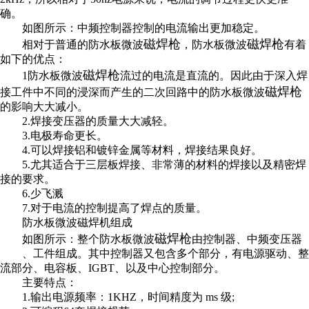
确。
如图所示：中频控制器控制的电流输出更加稳定。
磁焊枪
磁焊枪
相对于普通的防水板微波
，防水板微波
有着
如下的优点：
磁焊枪
1防水板微波
流过的电流是直流的。因此由于深入焊
磁焊枪
接工件中不同的浸深而产生的二次回路中的防水板微波
的影响大大减小。
2.焊接变压器的质量大大减轻。
3.电极寿命更长。
4.可以焊接铝和镀锌金属等材料，焊接结果良好。
5.尤其适合于三层板焊接、非常薄的材料的焊接以及精密焊
接的要求。
6.少飞溅
7.对于电流的控制提高了焊点的质量。
防水板微波磁焊机组成
磁焊枪
如图所示：整个防水板微波
由控制器、中频变压器
、工件组成。其中控制器又包含多个部分，有电源驱动、整
流部分、电容板、IGBT、以及中心控制部分。
主要特点：
1.输出电源频率：1KHZ，时间精度为 ms 级;