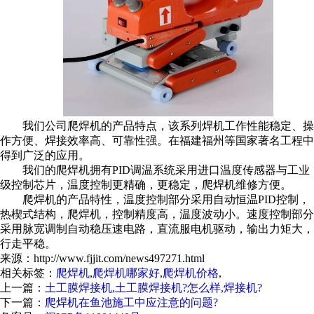
我们公司爬焊机的产品特点，该系列焊机工作性能稳定、操
作方便、焊接效率高、可靠性强。在福建福州等国家著名工程中
得到广泛的应用。
我们的爬焊机拥有PID调温系统采用进口温度传感器与工业
级控制芯片，温度控制更精确，更稳定，爬焊机维修方便。
爬焊机的产品特性，温度控制部分采用自动恒温PID控制，
热楔式结构，爬焊机，控制精度高，温度波动小。速度控制部分
采用脉宽调制自动稳压速电路，直流服电机驱动，输出力矩大，
行走平稳。
来源：http://www.fjjit.com/news497271.html
相关标签：
爬焊机
,
爬焊机哪家好
,
爬焊机价格
,
上一篇：
土工膜焊接机,土工膜焊接机?怎么样,焊接机?
下一篇：
爬焊机在鱼池施工中应注意的问题?