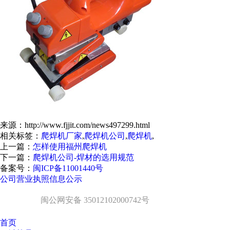
来源：http://www.fjjit.com/news497299.html
相关标签：
爬焊机厂家
,
爬焊机公司
,
爬焊机
,
上一篇：
怎样使用福州爬焊机
下一篇：
爬焊机公司-焊材的选用规范
备案号：
闽ICP备11001440号
公司营业执照信息公示
闽公网安备 35012102000742号
首页