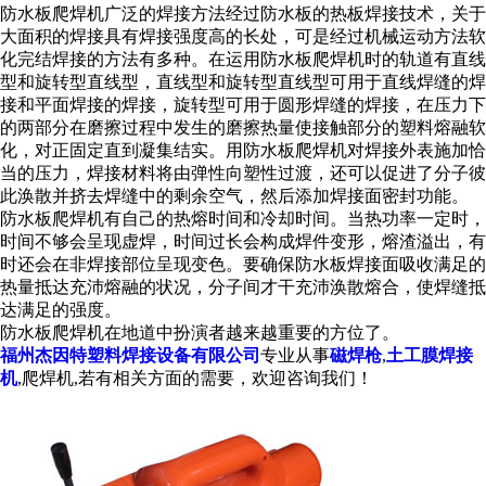
防水板爬焊机广泛的焊接方法经过防水板的热板焊接技术，关于
大面积的焊接具有焊接强度高的长处，可是经过机械运动方法软
化完结焊接的方法有多种。在运用防水板爬焊机时的轨道有直线
型和旋转型直线型，直线型和旋转型直线型可用于直线焊缝的焊
接和平面焊接的焊接，旋转型可用于圆形焊缝的焊接，在压力下
的两部分在磨擦过程中发生的磨擦热量使接触部分的塑料熔融软
化，对正固定直到凝集结实。用防水板爬焊机对焊接外表施加恰
当的压力，焊接材料将由弹性向塑性过渡，还可以促进了分子彼
此涣散并挤去焊缝中的剩余空气，然后添加焊接面密封功能。
防水板爬焊机有自己的热熔时间和冷却时间。当热功率一定时，
时间不够会呈现虚焊，时间过长会构成焊件变形，熔渣溢出，有
时还会在非焊接部位呈现变色。要确保防水板焊接面吸收满足的
热量抵达充沛熔融的状况，分子间才干充沛涣散熔合，使焊缝抵
达满足的强度。
防水板爬焊机在地道中扮演者越来越重要的方位了。
福州杰因特塑料焊接设备有限公司
专业从事
磁焊枪
,
土工膜焊接
机
,爬焊机,若有相关方面的需要，欢迎咨询我们！