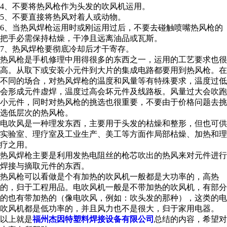
4、不要将热风枪作为头发的吹风机运用。
5、不要直接将热风对着人或动物。
6、当
热风焊枪
运用时或刚运用过后，不要去碰触喷嘴热风枪的
把手必需保持枯燥，干净且远离油品或瓦斯。
7、
热风焊枪
要彻底冷却后才干寄存。
热风枪是手机修理中用得很多的东西之一，运用的工艺要求也很
高。从取下或安装小元件到大片的集成电路都要用到热风枪。在
不同的场合，对
热风焊枪
的温度和风量等有特殊要求，温度过低
会形成元件虚焊，温度过高会坏元件及线路板。风量过大会吹跑
小元件，同时对热风枪的挑选也很重要，不要由于价格问题去挑
选低层次的热风枪。
电吹风是一种理发东西，主要用于头发的枯燥和整形，但也可供
实验室、理疗室及工业生产、美工等方面作局部枯燥、加热和理
疗之用。
热风焊枪
主要是利用发热电阻丝的枪芯吹出的热风来对元件进行
焊接与摘取元件的东西。
热风枪可以看做是个有加热的吹风机一般都是大功率的，高热
的，归于工程用品。电吹风机一般是不带加热的吹风机，有部分
的也有带加热的（像电吹风，例如：吹头发的那种），这类的电
吹风机都是低功率的，并且风力也不是很大，归于家用电器。
以上就是
福州杰因特塑料焊接设备有限公司
总结的内容，希望对