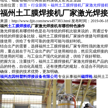
地址：福建省福州市闽侯县荆溪镇艾密克企业园
当前位置：
首页
>
行业新闻
>
福州土工膜焊接机厂家激光焊接
福州土工膜焊接机厂家激光焊接
来源：http://www.fjjit.com/news497383.html 发布时间：2019-06-18 
福州
土工膜焊接机
厂家
激光焊接机有哪些特色操作
激光焊接机有哪些特色是在与传统的焊机比较来说的，而通过专
传统的焊接设备比较，
福州土工膜焊接机厂家
操作便捷与焊接
接使用，供给了专用可靠的使用可能与很好时机。
结合出产的需要，选择
福州土工膜焊接机厂家
专用性强的激光焊
用，重点就在于与工业出产的广泛使用相结合，然后完成焊接的
范使用的可能，与工业出产现代化的前进，供给了很好帮助。
把握方法，注重技巧，
福州土工膜焊接机厂家
激光焊接机产品的
品的特色，自动化高规范，还有便携式的规划，在适合不同的出
确保，焊接的技术优势，更加明确。
福州杰因特塑料焊接设备有限公司
专业从事福州
磁焊枪
,福州土