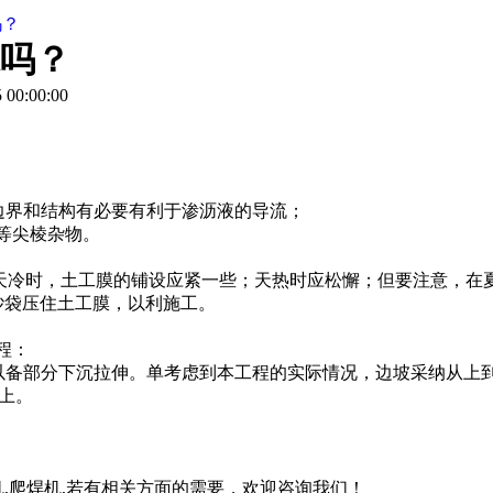
吗？
吗？
00:00:00
廊边界和结构有必要有利于渗沥液的导流；
粒等尖棱杂物。
验，天冷时，土工膜的铺设应紧一些；天热时应松懈；但要注意，
砂袋压住土工膜，以利施工。
程：
余幅以备部分下沉拉伸。单考虑到本工程的实际情况，边坡采纳从上
上。
机,爬焊机,若有相关方面的需要，欢迎咨询我们！