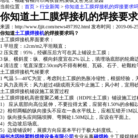
地址：福建省福州市闽侯县荆溪镇艾密克企业园
当前位置：
首页
>
行业新闻
>
你知道土工膜焊接机的焊接要求
你知道土工膜焊接机的焊接要求
来源：http://www.fjjit.com/news497392.html 发布时间：2019-06-25 
你知道
土工膜焊接机
的焊接要求吗？
土工膜焊接机界面要求：
1 平坦度：±2cm/m2,平坦顺直；
2 压实度：95%，经碾压后方可在其上铺设土工膜；
3 纵、横斜度：纵、横向斜度宜在2% 以上，填埋场底部的轮
4 清洁度：笔直深度2.50cm内不得有树根、瓦砾、石子、砼颗
土工膜焊接机气候要求
1 气温 5—40℃为宜，考虑到土工膜的热胀冷缩性，根据经
2 风力及雨天：风力超过4级或雨天应中止施工；风小时，宜用
土工膜焊接机
铺设施工装置过程
土工膜焊接机
高密度聚乙烯土工膜（HDPE土工膜）铺设施工过
1） 应从底部向高位延伸，不要拉得太紧，应留有1.50%的
2）相邻两幅的纵向接头不应在一条水平线上，应相互错开1M以
3）纵向接头应间隔坝脚、弯脚处1.50M以上，应设在平面上。
4）先边坡后场底。
5）边坡铺设时，展膜方向应基本平行于极大斜度线。、
福州杰因特塑料焊接设备有限公司
专业从事
磁焊枪
,土工膜焊接