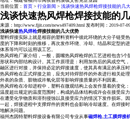
地址：福建省福州市闽侯县荆溪镇艾密克企业园
当前位置：
首页
>
行业新闻
>
浅谈快速热风焊枪焊接技能的几
浅谈快速热风焊枪焊接技能的几
来源：http://www.fjjit.com/news497409.html 发布时间：2019-07-09 
浅谈快速
热风焊枪
焊接技能的几大优势
塑料焊接实际上就是相容的塑料资料中彼此环绕的大分子链受热
度的下降和时刻的推移，再次发作环绕、冷却、结晶和定型的进
体系等均可以运用该工艺。
热风焊枪
厂家介绍，一般，圆嘴
热风焊枪
焊的工艺进程包含5个
形状和内部结构设计。其工作原理是：利用加热后的风或空气，
融区进行对接，并保持必定的焊接速度，使其具有满足的承压时
热风焊枪
在正式焊接之前，应先对待焊部件的外表进行相关处理
外表的杂质、脏物或许氧化层等影响焊接质量的不利因素。
热风焊枪
在冷却进程中，塑料在微观结构上会发作显着的变化：
温度超出规定的温度范围时，构成的晶体结构或许会在接受应力
在遭受化学物质和溶剂侵蚀以及接受应力的情况下发作损坏。因
一起，焊接进程中支撑焊件的资料也会影响冷却速度。在焊接时
地解决问题。
福州杰因特塑料焊接设备有限公司专业从事
磁焊枪
,
土工膜焊接