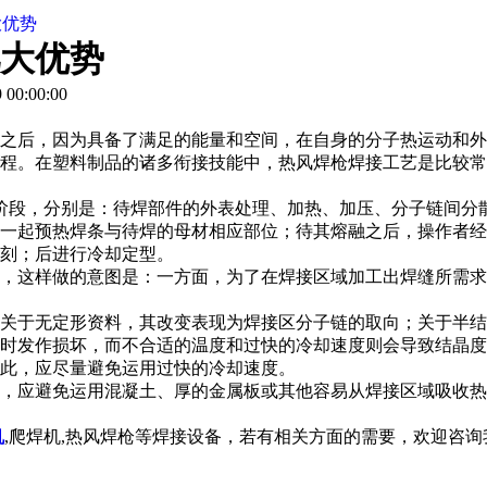
大优势
大优势
00:00:00
之后，因为具备了满足的能量和空间，在自身的分子热运动和外
程。在塑料制品的诸多衔接技能中，
热风焊枪
焊接工艺是比较常
阶段，分别是：待焊部件的外表处理、加热、加压、分子链间分
一起预热焊条与待焊的母材相应部位；待其熔融之后，操作者经
刻；后进行冷却定型。
，这样做的意图是：一方面，为了在焊接区域加工出焊缝所需求
关于无定形资料，其改变表现为焊接区分子链的取向；关于半结
时发作损坏，而不合适的温度和过快的冷却速度则会导致结晶度
此，应尽量避免运用过快的冷却速度。
，应避免运用混凝土、厚的金属板或其他容易从焊接区域吸收热
机
,爬焊机,热风焊枪等焊接设备，若有相关方面的需要，欢迎咨询