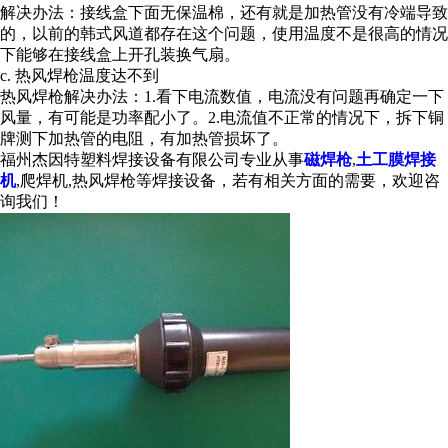
解决办法：接线盒下面无保温棉，还有就是加热管没有冷端导致
的，以前的韩式风道都存在这个问题，使用温度不是很高的情况
下能够在接线盒上开孔装换气扇。
c.
热风焊枪
温度达不到
热风焊枪
解决办法：1.看下电流数值，电流没有问题再确定一下
风量，有可能是功率配小了。2.电流值不正常的情况下，拆下铜
牌测下加热管的电阻，有加热管损坏了。
福州杰因特塑料焊接设备有限公司专业从事
磁焊枪
,
土工膜焊接
机
,爬焊机,热风焊枪等焊接设备，若有相关方面的需要，欢迎咨
询我们！