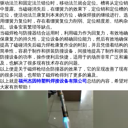
驱动法兰和固定法兰错位时，移动法兰就会定位。槽将从定位销
中显露。当磕碰消失后，在绷簧力的效果下，定位销和定位槽的
定位，使活动法兰康复到本来的方位，确保焊接的继续进行。选
用绷簧力复位时，存在着绷簧复位力削弱、定位精度差、结构杂
乱、设备安装繁琐等缺点。
当
磁焊枪
与防撞器结合运用时，利用磁力作为回复力，有效地确
保康复力的持久性，定位设备的精确回位能力，然后有效地确保
提高了磕碰消失后磁力焊枪康复作业的时刻，并且凭借着结构的
简单性，容易于制作和拼装防撞设备，间接地提高了制作和拼装
防撞设备的功率，操作便利且快捷，适用于的场所非常广泛和遍
及，也解决了很多现有技术存在的问题。
以上便是关于
磁焊枪
结合防撞器的效果了，它的呈现改善了现有
的很多问题，也帮助了
磁焊枪
得到了更多的遍及。
以上就是
福州杰因特塑料焊接设备有限公司
总结的内容，希望对
大家有所帮助！