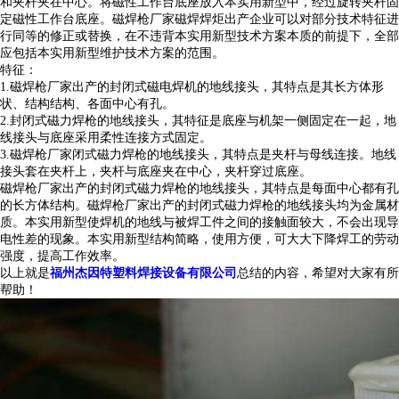
和夹杆夹在中心。将磁性工作台底座放入本实用新型中，经过旋转夹杆固
定磁性工作台底座。
磁焊枪厂家
磁焊焊炬出产企业可以对部分技术特征进
行同等的修正或替换，在不违背本实用新型技术方案本质的前提下，全部
应包括本实用新型维护技术方案的范围。
特征：
1.
磁焊枪
厂家出产的封闭式磁电焊机的地线接头，其特点是其长方体形
状、结构结构、各面中心有孔。
2.封闭式磁力焊枪的地线接头，其特征是底座与机架一侧固定在一起，地
线接头与底座采用柔性连接方式固定。
3.
磁焊枪厂家
闭式磁力焊枪的地线接头，其特点是夹杆与母线连接。地线
接头套在夹杆上，夹杆与底座夹在中心，夹杆穿过底座。
磁焊枪厂家
出产的封闭式磁力焊枪的地线接头，其特点是每面中心都有孔
的长方体结构。
磁焊枪厂家
出产的封闭式磁力焊枪的地线接头均为金属材
质。本实用新型使焊机的地线与被焊工件之间的接触面较大，不会出现导
电性差的现象。本实用新型结构简略，使用方便，可大大下降焊工的劳动
强度，提高工作效率。
以上就是
福州杰因特塑料焊接设备有限公司
总结的内容，希望对大家有所
帮助！