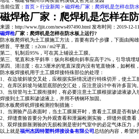
地址：福建省福州市闽侯县荆溪镇艾密克企业园
当前位置：
首页
>
行业新闻
>
磁焊枪厂家：爬焊机是怎样在防水
磁焊枪厂家：爬焊机是怎样在防
来源：http://www.fjjit.com/news497490.html 发布时间：2019-12-11 
磁焊枪
厂家：爬焊机是怎样在防水板上运行?
防水板爬焊机为土工膜施工方法，首要有四个步骤，下面由闽雄
榜首、平整度：±2cm / m2平直。
第二、轧制后95%，可在其上铺设土工膜。
第三、笔直和水平斜率：纵向和横向斜率应高于2%，引导填埋
第四、清洁度：在2.5厘米的笔直深度内没有笔直物体，如树根
防水板焊接机用于土工膜焊接特殊部位的处理：
1、在边坡斜坡交叉处，应根据实际情况进行特殊切开，使土工
2、在库区斜坡与储层底部的交汇处，应注意设计中有许多盲沟
3、当坝管与土工膜衔接时，有必要注意土工膜根据渗滤液渗入
焊接到土工膜和渗滤液上，并用不锈钢环加固。
防水板爬焊机焊接检测控制措施：
1、当测验产品表面时，当土工膜展开时，查看土工膜是否有缺
2、焊缝查验首要分为外观查看和泄漏检测实验，焊缝外观查看
3、双焊接膨胀测验的无损检测是密封气室中的必定气体压力，
以上就是
福州杰因特塑料焊接设备有限公司
总结的内容，希望对