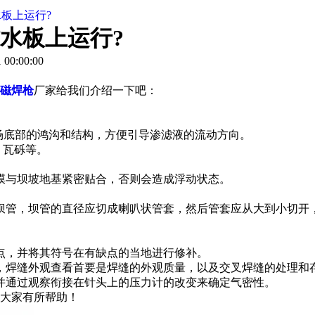
板上运行?
水板上运行?
00:00:00
磁焊枪
厂家给我们介绍一下吧：
场底部的鸿沟和结构，方便引导渗滤液的流动方向。
，瓦砾等。
膜与坝坡地基紧密贴合，否则会造成浮动状态。
。
坝管，坝管的直径应切成喇叭状管套，然后管套应从大到小切开
点，并将其符号在有缺点的当地进行修补。
，焊缝外观查看首要是焊缝的外观质量，以及交叉焊缝的处理和
并通过观察衔接在针头上的压力计的改变来确定气密性。
大家有所帮助！