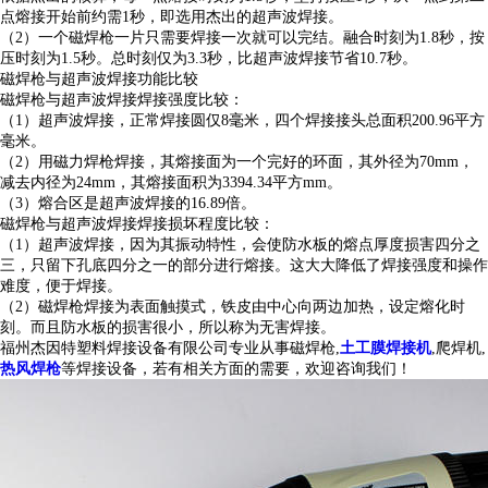
点熔接开始前约需1秒，即选用杰出的超声波焊接。
（2）一个磁焊枪一片只需要焊接一次就可以完结。融合时刻为1.8秒，按
压时刻为1.5秒。总时刻仅为3.3秒，比超声波焊接节省10.7秒。
磁焊枪与超声波焊接功能比较
磁焊枪与超声波焊接焊接强度比较：
（1）超声波焊接，正常焊接圆仅8毫米，四个焊接接头总面积200.96平方
毫米。
（2）用磁力焊枪焊接，其熔接面为一个完好的环面，其外径为70mm，
减去内径为24mm，其熔接面积为3394.34平方mm。
（3）熔合区是超声波焊接的16.89倍。
磁焊枪与超声波焊接焊接损坏程度比较：
（1）超声波焊接，因为其振动特性，会使防水板的熔点厚度损害四分之
三，只留下孔底四分之一的部分进行熔接。这大大降低了焊接强度和操作
难度，便于焊接。
（2）磁焊枪焊接为表面触摸式，铁皮由中心向两边加热，设定熔化时
刻。而且防水板的损害很小，所以称为无害焊接。
福州杰因特塑料焊接设备有限公司专业从事磁焊枪,
土工膜焊接机
,爬焊机,
热风焊枪
等焊接设备，若有相关方面的需要，欢迎咨询我们！