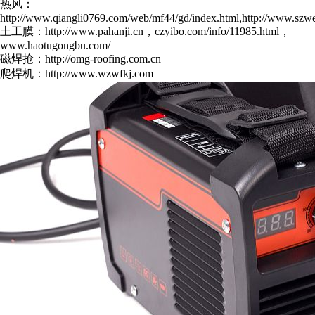
热风：
http://www.qiangli0769.com/web/mf44/gd/index.html,http://www.szwe
土工膜：http://www.pahanji.cn，czyibo.com/info/11985.html，
www.haotugongbu.com/
磁焊抢：http://omg-roofing.com.cn
爬焊机：http://www.wzwfkj.com