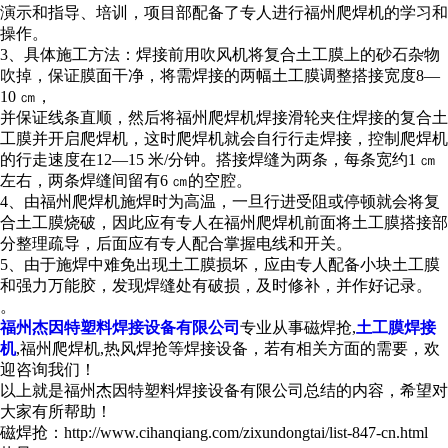
演示和指导、培训，项目部配备了专人进行福州爬焊机的学习和
操作。
3、具体施工方法：焊接前用吹风机将复合土工膜上的砂石杂物
吹掉，保证膜面干净，将需焊接的两幅土工膜调整搭接宽度8—
10 ㎝，
并保证线条直顺，然后将福州爬焊机焊接滑轮夹住焊接的复合土
工膜并开启爬焊机，这时爬焊机就会自行行走焊接，控制爬焊机
的行走速度在12—15 米/分钟。搭接焊缝为两条，每条宽约1 ㎝
左右，两条焊缝间留有6 ㎝的空腔。
4、由福州爬焊机施焊时为高温，一旦行进受阻或停顿就会将复
合土工膜烧破，因此应有专人在福州爬焊机前面将土工膜搭接部
分整理疏导，后面应有专人配合掌握电线和开关。
5、由于施焊中难免出现土工膜损坏，应由专人配备小块土工膜
和强力万能胶，发现焊缝处有破损，及时修补，并作好记录。
。
福州杰因特塑料焊接设备有限公司
专业从事磁焊抢,
土工膜焊接
机
,福州爬焊机,热风焊抢等焊接设备，若有相关方面的需要，欢
迎咨询我们！
以上就是福州杰因特塑料焊接设备有限公司总结的内容，希望对
大家有所帮助！
磁焊抢：http://www.cihanqiang.com/zixundongtai/list-847-cn.html