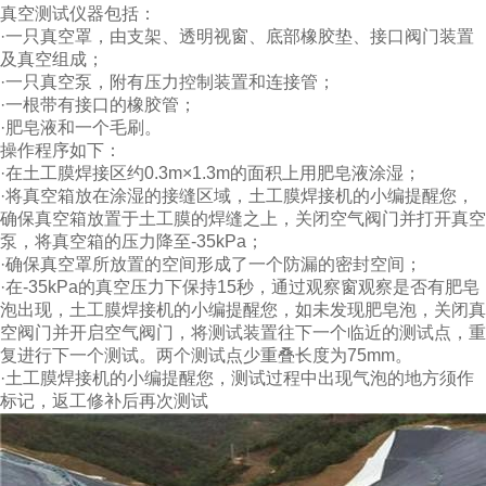
真空测试仪器包括：
·一只真空罩，由支架、透明视窗、底部橡胶垫、接口阀门装置
及真空组成；
·一只真空泵，附有压力控制装置和连接管；
·一根带有接口的橡胶管；
·肥皂液和一个毛刷。
操作程序如下：
·在土工膜焊接区约0.3m×1.3m的面积上用肥皂液涂湿；
·将真空箱放在涂湿的接缝区域，
土工膜焊接机的小编提醒您，
确保真空箱放置于土工膜的焊缝之上，关闭空气阀门并打开真空
泵，将真空箱的压力降至-35kPa；
·确保真空罩所放置的空间形成了一个防漏的密封空间；
·在-35kPa的真空压力下保持15秒，通过观察窗观察是否有肥皂
泡出现，
土工膜焊接机的小编提醒您，
如未发现肥皂泡，关闭真
空阀门并开启空气阀门，将测试装置往下一个临近的测试点，重
复进行下一个测试。两个测试点少重叠长度为75mm。
·
土工膜焊接机的小编提醒您，
测试过程中出现气泡的地方须作
标记，返工修补后再次测试