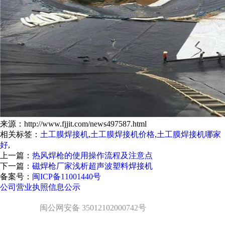
来源：http://www.fjjit.com/news497587.html
相关标签：
土工膜焊接机
,
土工膜焊接机价格
,
土工膜焊接机哪家
好
,
上一篇：
热风焊枪的使用操作流程及注意点
下一篇：
磁焊枪厂家浅析超声波塑料焊接机
备案号：
闽ICP备11001440号
公司营业执照信息公示
闽公网安备 35012102000742号