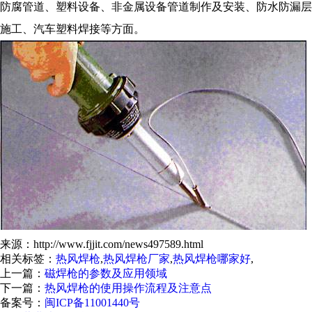
防腐管道、塑料设备、非金属设备管道制作及安装、防水防漏层
施工、汽车塑料焊接等方面。
来源：http://www.fjjit.com/news497589.html
相关标签：
热风焊枪
,
热风焊枪厂家
,
热风焊枪哪家好
,
上一篇：
磁焊枪的参数及应用领域
下一篇：
热风焊枪的使用操作流程及注意点
备案号：
闽ICP备11001440号