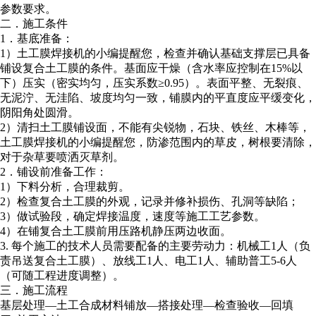
参数要求。
二．施工条件
1．基底准备：
1）
土工膜焊接机的小编提醒您，
检查并确认基础支撑层已具备
铺设复合土工膜的条件。基面应干燥（含水率应控制在15%以
下）压实（密实均匀，压实系数≥0.95）。表面平整、无裂痕、
无泥泞、无洼陷、坡度均匀一致，铺膜内的平直度应平缓变化，
阴阳角处圆滑。
2）清扫土工膜铺设面，不能有尖锐物，石块、铁丝、木棒等，
土工膜焊接机的小编提醒您，
防渗范围内的草皮，树根要清除，
对于杂草要喷洒灭草剂。
2．铺设前准备工作：
1）下料分析，合理裁剪。
2）检查复合土工膜的外观，记录并修补损伤、孔洞等缺陷；
3）做试验段，确定焊接温度，速度等施工工艺参数。
4）在铺复合土工膜前用压路机静压两边收面。
3. 每个施工的技术人员需要配备的主要劳动力：机械工1人（负
责吊送复合土工膜）、放线工1人、电工1人、辅助普工5-6人
（可随工程进度调整）。
三．施工流程
基层处理—土工合成材料铺放—搭接处理—检查验收—回填