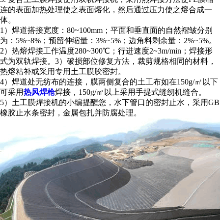
连的表面加热处理使之表面熔化，然后通过压力使之熔合成一
体。
1）焊道搭接宽度：80~100mm；平面和垂直面的自然褶皱分别
为：5%~8%；预留伸缩量：3%~5%；边角料剩余量：2%~5%。
2）热熔焊接工作温度280~300℃；行进速度2~3m/min；焊接形
式为双轨焊接。3）破损部位修复方法，裁剪规格相同的材料，
热熔粘补或采用专用土工膜胶密封。
4）焊道处无纺布的连接，膜两侧复合的土工布如在150g/㎡以下
可采用
热风焊枪
焊接，150g/㎡以上采用手提式缝纫机缝合。
5）
土工膜焊接机的小编提醒您，
水下管口的密封止水，采用GB
橡胶止水条密封，金属包扎并防腐处理。