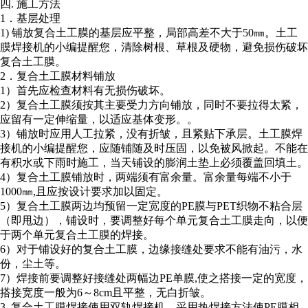
四. 施工方法
1．基层处理
1) 铺放复合土工膜的基层应平整，局部高差不大于50㎜。
土工
膜焊接机的小编提醒您，
清除树根、草根及硬物，避免损伤破坏
复合土工膜。
2．复合土工膜材料铺放
1）首先应检查材料有无损伤破坏。
2）复合土工膜须按其主要受力方向铺放，同时不要拉得太紧，
应留有一定伸缩量，以适应基体变形。。
3）铺放时应用人工拉紧，没有折皱，且紧贴下承层。
土工膜焊
接机的小编提醒您，
应随铺随及时压固，以免被风掀起。不能在
有积水或下雨时施工，当天铺设的膨润土垫上必须覆盖回填土。
4）复合土工膜铺放时，两端须有富余量。富余量每端不小于
1000㎜,且应按设计要求加以固定。
5）复合土工膜两边均预留一定宽度的PE膜与PET织物不粘合层
（即甩边），铺设时，要调整好每个单元复合土工膜走向，以便
于两个单元复合土工膜的焊接。
6）对于铺设好的复合土工膜，边缘接缝处要求不能有油污，水
份，尘土等。
7）焊接前要调整好接缝处两幅边PE单膜,使之搭接一定的宽度，
搭接宽度一般为6～8cm且平整，无白折皱。
3. 复合土工膜焊接使用双轨焊接机，采用热焊接方法使PE膜相