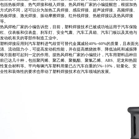
包括热板焊接、热气焊接和植入焊接。
热风焊枪厂家的小编提醒您，
根据加热
方式的不同，还可以分为加热工具焊接、感应焊接、超声波焊接、高频焊接、
热板焊接、激光焊接、振动摩擦焊接、红外线焊接、热桩焊接以及热风焊接
等。
热风焊枪厂家的小编告诉您，
目前，塑料焊接技术已被成功地运用于汽车保险
杠、仪表板和仪表盘、刹车灯、安全气囊、汽车工具箱、汽车门板以及其他与
发动机有关的零部件制造工业中。
塑料焊接应用到汽车塑料进气歧管可替代金属减轻40%~60%的质量，且表面光
清、流动阻力小，可提高发动机性能，并在提高燃烧效率、降低油耗和减振降
噪方面都可起到一定的作用。据
热风焊枪厂家的小编
统计，汽车用塑料品种目
前已达几十种，包括聚丙烯、聚乙烯、聚氨酯、聚氯乙烯、ABS、尼龙和热固
性复合材料等。平均每辆汽车塑料用量已占汽车自重的5%~10%，轻量化、安
全性和装饰性的要求也带动了塑料焊接技术在汽车领域的发展。