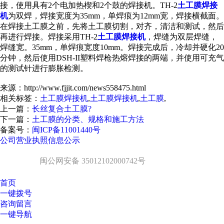
接，使用具有2个电加热楔和2个鼓的焊接机。TH-2
土工膜焊接
机
为双焊，焊接宽度为35mm，单焊痕为12mm宽，焊接横截面。
在焊接土工膜之前，先将土工膜切割，对齐，清洁和测试，然后
再进行焊接。焊接采用TH-2
土工膜焊接机
，焊缝为双层焊缝，
焊缝宽。35mm，单焊痕宽度10mm。焊接完成后，冷却并硬化20
分钟，然后使用DSH-II塑料焊枪热熔焊接的两端，并使用可充气
的测试针进行膨胀检测。
来源：http://www.fjjit.com/news558475.html
相关标签：
土工膜焊接机
,
土工膜焊接机
,
土工膜
,
上一篇：
长丝复合土工膜?
下一篇：
土工膜的分类、规格和施工方法
备案号：
闽ICP备11001440号
公司营业执照信息公示
闽公网安备 35012102000742号
首页
一键拨号
咨询留言
一键导航