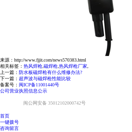
来源：http://www.fjjit.com/news570383.html
相关标签：
热风焊枪
,
磁焊枪
,
热风焊枪厂家
,
上一篇：
防水板磁焊枪有什么维修办法?
下一篇：
超声波与磁焊枪性能比较
备案号：
闽ICP备11001440号
公司营业执照信息公示
闽公网安备 35012102000742号
首页
一键拨号
咨询留言