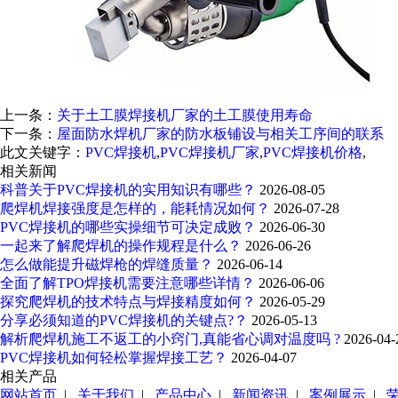
上一条：
关于土工膜焊接机厂家的土工膜使用寿命
下一条：
屋面防水焊机厂家的防水板铺设与相关工序间的联系
此文关键字：
PVC焊接机
,
PVC焊接机厂家
,
PVC焊接机价格
,
相关新闻
科普关于PVC焊接机的实用知识有哪些？
2026-08-05
爬焊机焊接强度是怎样的，能耗情况如何？
2026-07-28
PVC焊接机的哪些实操细节可决定成败？
2026-06-30
一起来了解爬焊机的操作规程是什么？
2026-06-26
怎么做能提升磁焊枪的焊缝质量？
2026-06-14
全面了解TPO焊接机需要注意哪些详情？
2026-06-06
探究爬焊机的技术特点与焊接精度如何？
2026-05-29
分享必须知道的PVC焊接机的关键点?？
2026-05-13
解析爬焊机施工不返工的小窍门,真能省心调对温度吗 ?
2026-04-
PVC焊接机如何轻松掌握焊接工艺？
2026-04-07
相关产品
网站首页
|
关于我们
|
产品中心
|
新闻资讯
|
案例展示
|