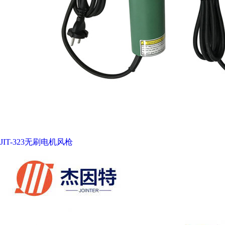
JIT-323无刷电机风枪