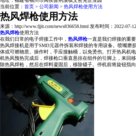
地址：福建省福州市闽侯县荆溪镇艾密克企业园
当前位置：
首页
>
公司新闻
>
热风焊枪使用方法
热风焊枪使用方法
来源：http://www.fjjit.com/news836658.html 发布时间：2022-07-12 
热风焊枪
使用方法
在我们日常的电子焊接工作中，
热风焊枪
一直是我们焊接的重要
热风焊接机是用于SMD元器件拆装和焊接的专用设备。喷嘴磨
体或可燃物质。操作时，手应接触桶，以免烫伤。打开热风机电
机热风预热完成后，焊接枪口垂直悬挂在组件的引脚上，来回移
除热风焊枪，然后在焊料凝固后，移除镊子。停机前将旋钮指向