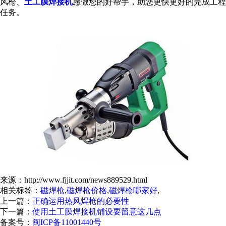
风枪、
土工膜焊接机
愿做您的好帮手，助您更快更好的完成工程
任务。
来源：http://www.fjjit.com/news889529.html
相关标签：
磁焊枪
,
磁焊枪价格
,
磁焊枪哪家好
,
上一篇：
正确运用热风焊枪的必要性
下一篇：
使用土工膜焊接机铺设要留意这几点
备案号：
闽ICP备11001440号