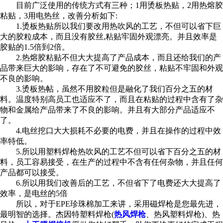
目前广泛使用的传统方式有三种；1用烫板热贴，2用热熔胶
粘贴，3用电热丝，改善分析如下:
1.烫板热贴所以我们要改用热吹风的工艺，不但可以省下巨
大的胶粒成本，而且没有胶丝,粘贴牢固外观漂亮。并且效率是
胶贴的1.5倍到2倍。
2.热熔胶粘贴不但大大提高了产品成本，而且还给我们的产
品带来巨大的影响，存在了不可避免的胶丝，粘贴不牢固和外观
不良的影响。
3.烫板热帖，虽然不用胶粒但是融化了我们百分之五的材
料。温度特别高员工也适应不了，而且在粘贴的过程中含有了杂
物和金属给产品带来了不良的影响。并且有大部分产品适应不
了。
4.电丝挖口大大损耗不必要的电费，并且在操作的过程中效
率特低。
5.所以用塑料焊枪热吹风的工艺不但可以省下百分之五的材
料，员工容易接受，在生产的过程中不含有任何杂物，并且任何
产品都可以接受。
6.所以用我们改善后的工艺，不但省下了电费还大大提高了
效率，是电丝的5倍
所以，对于EPE珍珠棉加工来讲，采用磁焊枪是您最先进，
最明智的选择。杰因特塑料焊枪(
热风焊枪
、热风塑料焊枪)、热