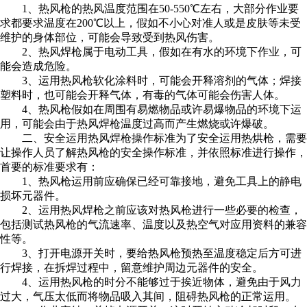
1、热风枪的热风温度范围在50-550℃左右，大部分作业要
求都要求温度在200℃以上，假如不小心对准人或是皮肤等未受
维护的身体部位，可能会导致受到热风伤害。
2、热风焊枪属于电动工具，假如在有水的环境下作业，可
能会造成危险。
3、运用热风枪软化涂料时，可能会开释溶剂的气体；焊接
塑料时，也可能会开释气体，有毒的气体可能会伤害人体。
4、热风枪假如在周围有易燃物品或许易爆物品的环境下运
用，可能会由于热风焊枪温度过高而产生燃烧或许爆破。
二、安全运用热风焊枪操作标准为了安全运用热烘枪，需要
让操作人员了解热风枪的安全操作标准，并依照标准进行操作，
首要的标准要求有：
1、热风枪运用前应确保已经可靠接地，避免工具上的静电
损坏元器件。
2、运用热风焊枪之前应该对热风枪进行一些必要的检查，
包括测试热风枪的气流速率、温度以及热空气对应用资料的兼容
性等。
3、打开电源开关时，要给热风枪预热至温度稳定后方可进
行焊接，在拆焊过程中，留意维护周边元器件的安全。
4、运用热风枪的时分不能够过于挨近物体，避免由于风力
过大，气压太低而将物品吸入其间，阻碍热风枪的正常运用。