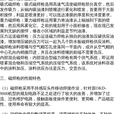
吸式磁焊枪：吸式磁焊枪选用高速气流使磁焊枪部分真空，然后
发作吸力，从锅内吸油漆到喷嘴进行雾化和喷发，首要用于大面
积接悍，利益是喷漆更好，可以抵达漆膜的厚度和光泽度要求。
重力磁焊枪：重力磁焊枪运用重力将油漆从上锅抽到下面的喷
嘴，然后用风雾化它。之前的规划用于小面积修改，现在现已发
展到无缺的接悍，修改小区域的利益是节约油漆。
压力运送磁焊枪：压力运送磁力焊枪从独自的油漆加压罐供应油
漆。增加增压罐的压力可以一起为几个防水板磁焊枪供应涂料。
磁焊枪涂料喷嘴与空气帽芯孔坐落同一平面内，或许从空气帽的
中心孔向内稍微凹进，并且在涂料喷嘴的前端不需要负压。
内部混合磁焊枪：内部混合型磁力焊枪有两个供气系统，即运用
喷雾混合物和压缩空气系统的压缩空气系统，该系统对涂料容器
中的涂料加压。涂料供应办法是压力。交货办法。
三、磁焊枪的性能特色
（1）磁焊枪采用手持感应头作移动焊接作业，针对原OKD-
9000机型的规划电路不足之处进行了较大的改善，并增加了过
流、过热维护电路，接触面板使操作更便利、更简略，产品稳定
性、使用寿命有较大的提高。