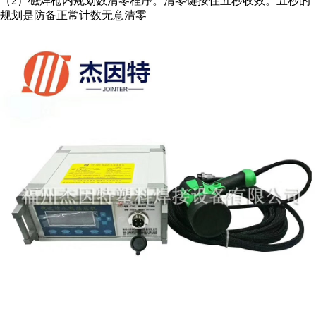
（2）磁焊枪内规划数清零程序。清零键按住五秒收效。五秒的
规划是防备正常计数无意清零