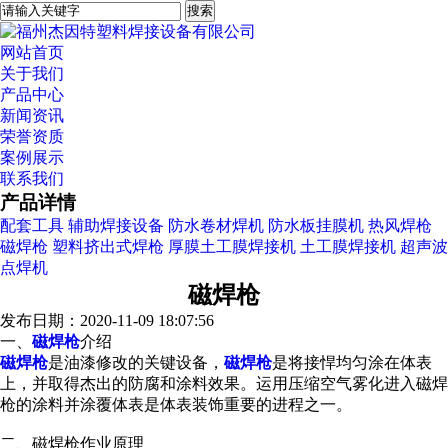
网站首页
关于我们
产品中心
新闻资讯
荣誉资质
案例展示
联系我们
产品详情
配套工具
辅助焊接设备
防水卷材焊机
防水板挂膜机
热风焊枪
磁焊枪
塑料挤出式焊枪
厚膜土工膜焊接机
土工膜焊接机
超声波
点焊机
磁焊枪
发布日期：2020-11-09 18:07:56
一、
磁焊枪
介绍
磁焊枪
是油漆修改的关键设备，
磁焊枪
是将接悍均匀涂在体表
上，并取得杰出的防腐和涂料效果。运用压缩空气雾化进入磁焊
枪的涂料并涂覆体表是体表装饰重要的进程之一。
二、磁焊枪作业原理