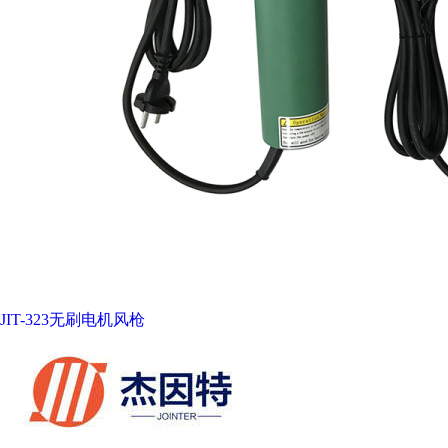
JIT-323无刷电机风枪