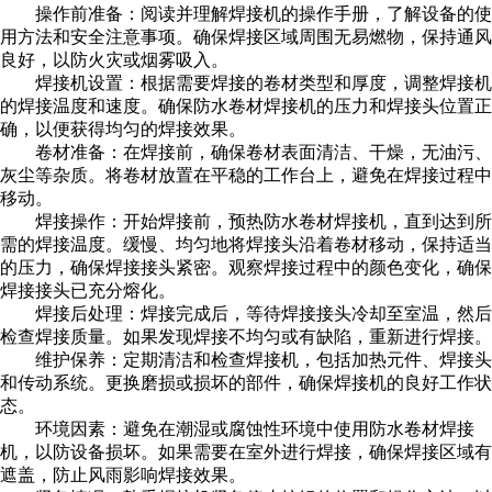
操作前准备：阅读并理解焊接机的操作手册，了解设备的使
用方法和安全注意事项。确保焊接区域周围无易燃物，保持通风
良好，以防火灾或烟雾吸入。
焊接机设置：根据需要焊接的卷材类型和厚度，调整焊接机
的焊接温度和速度。确保防水卷材焊接机的压力和焊接头位置正
确，以便获得均匀的焊接效果。
卷材准备：在焊接前，确保卷材表面清洁、干燥，无油污、
灰尘等杂质。将卷材放置在平稳的工作台上，避免在焊接过程中
移动。
焊接操作：开始焊接前，预热防水卷材焊接机，直到达到所
需的焊接温度。缓慢、均匀地将焊接头沿着卷材移动，保持适当
的压力，确保焊接接头紧密。观察焊接过程中的颜色变化，确保
焊接接头已充分熔化。
焊接后处理：焊接完成后，等待焊接接头冷却至室温，然后
检查焊接质量。如果发现焊接不均匀或有缺陷，重新进行焊接。
维护保养：定期清洁和检查焊接机，包括加热元件、焊接头
和传动系统。更换磨损或损坏的部件，确保焊接机的良好工作状
态。
环境因素：避免在潮湿或腐蚀性环境中使用防水卷材焊接
机，以防设备损坏。如果需要在室外进行焊接，确保焊接区域有
遮盖，防止风雨影响焊接效果。