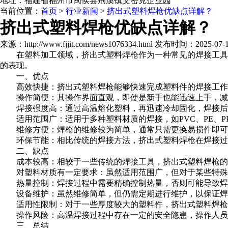
地址：福建省福州市闽侯县荆溪镇艾密克企业园
当前位置：
首页
>
行业新闻
>
挤出式塑料焊枪优缺点详解？
挤出式塑料焊枪优缺点详解？
来源：http://www.fjjit.com/news1076334.html 发布时间：2025-07-11
在塑料加工领域，挤出式塑料焊枪作为一种常见的焊接工具，
的表现。
一、优点
高效快捷：挤出式塑料焊枪能够快速完成塑料件的焊接工作
操作简便：其操作界面直观，即使是新手也能迅速上手，减
焊接强度高：通过高温熔化塑料，再迅速冷却固化，焊接后
适用范围广：适用于多种塑料材质的焊接，如PVC、PE、P
维修方便：焊枪的维修较为简单，通常只需更换易损件即可
环保节能：相比传统的焊接方法，挤出式塑料焊枪在焊接过
二、缺点
成本较高：相较于一些传统的焊接工具，挤出式塑料焊枪的
对塑料材质有一定要求：虽然适用范围广，但对于某些特殊
热量控制：焊接过程中需要精确控制热量，否则可能导致焊
设备维护：虽然维修简单，但仍需定期进行维护，以保证焊
适用性限制：对于一些厚度较大的塑料件，挤出式塑料焊枪
操作风险：高温焊接过程中存在一定的安全隐患，操作人员
三、总结