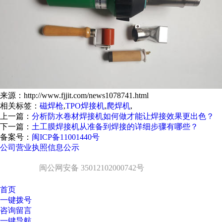
来源：http://www.fjjit.com/news1078741.html
相关标签：
磁焊枪
,
TPO焊接机
,
爬焊机
,
上一篇：
分析防水卷材焊接机如何做才能让焊接效果更出色？
下一篇：
土工膜焊接机从准备到焊接的详细步骤有哪些？
备案号：
闽ICP备11001440号
公司营业执照信息公示
闽公网安备 35012102000742号
首页
一键拨号
咨询留言
一键导航