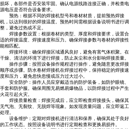
损坏，各部件是否安装牢固。确认电源线路连接正确，并检查电
源电压是否符合设备要求。
预热：根据不同的焊接机型号和卷材材质，提前预热焊接
机，以达到很好的焊接温度。预热时间需根据设备说明书进行调
整，避免过热或不足。
焊接参数设置：根据卷材的类型、厚度和焊接要求，设置合
适的焊接温度、焊接速度和压力。确保焊接参数与卷材的焊接性
能相匹配。
焊接环境：确保焊接区域通风良好，避免有害气体积聚。在
干燥、清洁的环境下进行焊接，防止灰尘和水分影响焊接质量。
操作步骤：按照设备操作规程进行操作，避免随意更改焊接
顺序或步骤。防水卷材焊接机在焊接过程中，保持稳定的焊接速
度和压力，避免忽快忽慢或压力过大过小。
安全防护：操作人员应穿戴适当的防护装备，如防护眼镜、
手套和防护服。确保周围无易燃易爆物品，以防焊接过程中产生
火花引起火灾。
焊接质量检查：焊接完成后，应立即检查焊接接头，确保其
无气泡、无裂纹、无脱焊等现象。如发现质量问题，应立即返工
处理。
设备维护：定期对焊接机进行清洁和保养，确保其处于良好
的工作状态。按照设备说明书进行定期检查和更换易损件。