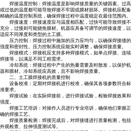
焊接温度控制：焊接温度是影响焊接质量的关键因素。过高
或过低的温度都可能导致焊接不牢固或膜材损坏。焊接机应配备
精确的温度控制系统，确保焊接过程中温度稳定在最佳范围内。
焊接速度：焊接速度应与温度相匹配，过快可能导致焊接不
充分，过慢则可能烧焦膜材。机器应具备可调节的焊接速度，以
适应不同厚度和类型的土工膜。
压力控制：焊接过程中施加的压力应均匀，以确保焊接缝的
强度和密封性。压力控制系统应能实时调整，确保焊接质量。
焊接模式：焊接机应支持多种焊接模式，如单点焊接、连续
焊接等，以满足不同工程需求。
冷却系统：焊接过程中产生的热量需要及时散发，以保护机
器和膜材。冷却系统应高效，且不影响焊接质量。
二、土工膜焊接机的质量控制
设备校准：定期对焊接机进行校准，确保其各项参数符合标
准要求。
焊接试验：在实际焊接前，进行焊接试验，检验焊接效果和
强度。
焊接工艺培训：对操作人员进行专业培训，确保他们掌握正
确的焊接工艺。
焊接质量检测：焊接完成后，对焊接缝进行质量检测，包括
外观检查、拉伸强度测试等。