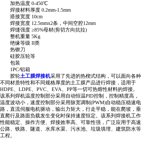
加热温度 0-450℃
焊接材料厚度 0.2mm-1.5mm
搭接宽度 10cm
焊接宽度 12.5mmx2条，中间空腔12mm
焊缝强度 ≥85%母材(剪切方向抗拉)
整机重量 5Kg
绝缘等级 II类
热锲刀
硅胶压轮等
包装
1PC/铝箱
胶轮
土工膜焊接机
采用了先进的热楔式结构，可以面向各种
不同材质特性和不同规格厚度的土工膜产品进行焊接，适用于
HDPE、LDPE、PVC、EVA、PP等一切可热熔性材料的焊接。
该系列焊机温度控制部分采用自动恒温PID控制，控制精度高，
温度波动小，速度控制部分采用脉宽调制(PWM)自动稳压稳速电
路，直流伺服电机驱动，输出力矩大，行走平稳，能在爬坡，垂
直爬行及路面负载发生变化时保持速度恒定。该系列焊接机工作
性能稳定、操作方便、焊接效率高、可靠性强，广泛应用于高速
公路、铁路、隧道、水库水渠、污水池、垃圾填埋、建筑防水等
工程。