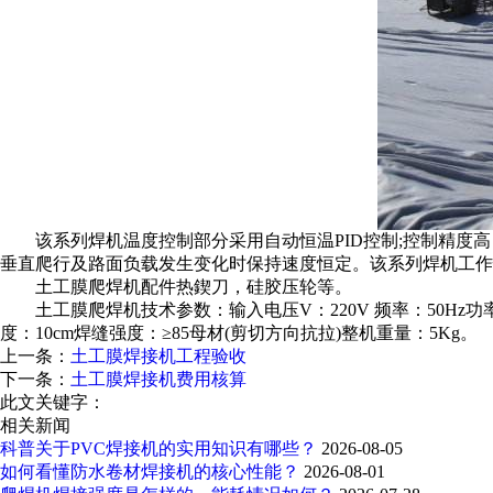
该系列焊机温度控制部分采用自动恒温PID控制;控制精度
垂直爬行及路面负载发生变化时保持速度恒定。该系列焊机工作
土工膜爬焊机配件热鍥刀，硅胶压轮等。
土工膜爬焊机技术参数：输入电压V：220V 频率：50Hz功率P：8
度：10cm焊缝强度：≥85母材(剪切方向抗拉)整机重量：5Kg。
上一条：
土工膜焊接机工程验收
下一条：
土工膜焊接机费用核算
此文关键字：
相关新闻
科普关于PVC焊接机的实用知识有哪些？
2026-08-05
如何看懂防水卷材焊接机的核心性能？
2026-08-01