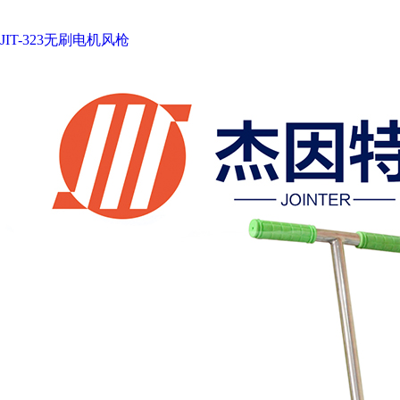
JIT-323无刷电机风枪