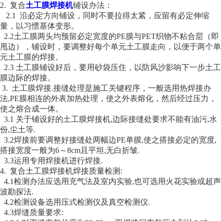
2. 复合
土工膜焊接机
铺设办法：
2.1 沿必定方向铺设，同时不要拉得太紧，应留有必定伸缩
量，以习惯基体变形。
2.2土工膜两头均预留必定宽度的PE膜与PET织物不粘合层（即
甩边），铺设时，要调整好每个单元土工膜走向，以便于两个单
元土工膜的焊接。
2.3 土工膜铺设好后，要用砂袋压住，以防风沙影响下一步土工
膜边际的焊接。
3. 土工膜焊接.接缝处理是施工关键程序，一般选用热焊接办
法,PE膜相连的外表加热处理，使之外表熔化，然后经过压力，
使之熔合成一体。
3.1 关于铺设好的土工膜焊接机,边际接缝处要求不能有油污,水
份,尘土等.
3.2焊接前要调整好接缝处两幅边PE单膜,使之搭接必定的宽度,
搭接宽度一般为6～8cm且平坦,无白折皱.
3.3运用专用焊接机进行焊接.
4. 复合土工膜焊接机焊接质量检测:
4.1检测办法应选用充气法及室内实验,也可选用火花实验或超声
波勘探法.
4.2检测设备选用压式检测仪及真空检测仪.
4.3焊缝质量要求: