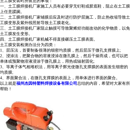
土工膜安装时所留意的事项：
一、
土工膜焊接机厂家
施工人员有必要穿无钉鞋或胶底鞋，阻止在土工膜
上任意蹂躏。
二、
土工膜焊接机厂家
铺膜后应及时进行防护层施工，防止热收缩导致土
工膜变形及紫外线照射导致土工膜老化。
三、
土工膜焊接机厂家
阻止触摸可导致聚烯烃功能改动的化学物质，以免
土工膜发生变形。
四、
土工膜焊接机厂家
机械不得直接碾压土工膜表面。
土工膜安装检测办法分为四类：
1、层压法，首要制备很薄的细密均质膜，然后层压于微孔支撑膜上;
2、浸涂法，把聚合物的溶液浸涂在微孔膜上，然后干燥而成，也可以把
单体或预聚物溶液浸涂于微孔膜上，用热或辐射固化;
3、等离子体气相堆积法，用等离子辉光使微孔支撑膜的表面发生细密的
均质膜;
4、界面聚合法，在微孔支撑膜的表面上，用单体进行界面的聚合。
以上就是
福州杰因特塑料焊接设备有限公司
总结的内容，希望对大家有所
帮助！