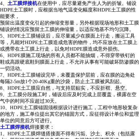
4、
土工膜焊接机
在使用中，应尽量避免产生人为的折皱。铺设
HDPE土工膜时，应根据当地气温变化幅度和HDPE土工膜的性
能要求，
预留出温度变化引起的伸缩变形量，另外根据现场地形和土工膜
铺设的情况应预留土工膜的伸缩量，以适应地基不均匀沉降。
5、HDPE土工膜铺设后，应尽量减少在膜面上行走，搬运工具
等，凡能对HDPE土工膜造成危害的物件，均不应放在土工膜上
或携带在土工膜上行走，以免对HDPE膜造成意外损伤。
6、HDPE膜施工现场的所有人员都不能抽烟，不得穿带铁钉的
鞋或高跟硬底鞋到膜面上行走，不允许从事有可能破坏防渗膜的
一切活动。
7、HDPE土工膜铺设完毕，未覆盖保护层前，应在膜的边角处
每隔2-5m放1个20-40Kg重的沙袋，防止土工膜被风刮起。
8、HDPE土工膜应自然，与支持层贴实，不应折褶、悬空。
9、土工膜分段施工时，铺设后应及时完成上层覆盖，裸露在空
气中的时间不应超过30天。
10、HDPE土工膜锚固须根据设计进行施工，工程中地形较复杂
的地方，施工单位提出其它的锚固方式，应征得设计单位和监理
单位的同意后方可进行。
土工膜焊接机
焊接要求：
1、HDPE土工膜焊缝搭接面不得有污垢、沙土、积水（包括露