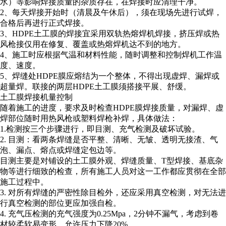
水）等影响焊接质量的杂质存在，在焊接时应清理干净。
2、每天焊接开始时（清晨及午休后），须在现场先进行试焊，
合格后再进行正式焊接。
3、HDPE土工膜的焊接宜采用双轨热熔焊机焊接，挤压焊或热
风枪接仅用在修复、覆盖或热熔焊机达不到的地方。
4、施工时应根据气温和材料性能，随时调整和控制焊机工作温
度、速度。
5、焊缝处HDPE膜应熔结为一个整体，不得出现虚焊、漏焊或
超量焊。联接的两层HDPE土工膜须搭接平展、舒缓。
土工膜焊接机量控制
随着施工的进度，要求及时检查HDPE膜焊接质量，对漏焊、虚
焊部位随时用热风枪或塑料焊枪补焊，具体做法：
1.检测按三个步骤进行，即目测、充气检测及破坏试验。
2. 目测：看两条焊缝是否平整、清晰、无皱、透明无接渣、气
泡、漏点、熔点或焊缝定包边等。
目测主要是对铺设的土工膜外观、焊缝质量、T型焊接、基底杂
物等进行细致的检查，所有施工人员对这一工作都应贯彻在全部
施工过程中。
3. 对所有焊缝的严密性除目检外，还应采用真空检测，对无法进
行真空检测的部位更应加强自检。
4. 充气压检测的充气强度为0.25Mpa，2分钟不漏气，考虑到卷
材较柔软易变形，允许压力下降20%