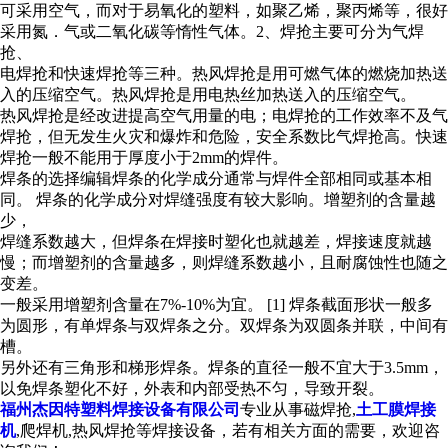
可采用空气，而对于易氧化的塑料，如聚乙烯，聚丙烯等，很好
采用氮．气或二氧化碳等惰性气体。2、焊抢主要可分为气焊
抢、
电焊抢和快速焊抢等三种。热风焊抢是用可燃气体的燃烧加热送
入的压缩空气。热风焊抢是用电热丝加热送入的压缩空气。
热风焊抢是经改进提高空气用量的电；电焊抢的工作效率不及气
焊抢，但无发生火灾和爆炸和危险，安全系数比气焊抢高。快速
焊抢一般不能用于厚度小于2mm的焊件。
焊条的选择编辑焊条的化学成分通常与焊件全部相同或基本相
同。 焊条的化学成分对焊缝强度有较大影响。增塑剂的含量越
少，
焊缝系数越大，但焊条在焊接时塑化也就越差，焊接速度就越
慢；而增塑剂的含量越多，则焊缝系数越小，且耐腐蚀性也随之
变差。
一般采用增塑剂含量在7%-10%为宜。 [1] 焊条截面形状一般多
为圆形，有单焊条与双焊条之分。双焊条为双圆条并联，中间有
槽。
另外还有三角形和梯形焊条。焊条的直径一般不宜大于3.5mm，
以免焊条塑化不好，外表和内部受热不匀，导致开裂。
福州杰因特塑料焊接设备有限公司
专业从事磁焊抢,
土工膜焊接
机
,爬焊机,热风焊抢等焊接设备，若有相关方面的需要，欢迎咨