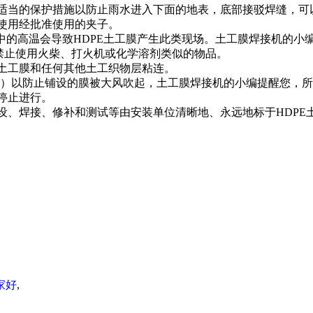
取适当的保护措施以防止雨水进入下面的地表，底部接驳焊缝，可
能使用经批准使用的夹子。
程中的高温会导致HDPE土工膜产生此类现场。
土工膜焊接机的小
域禁止使用火柴、打火机或化学溶剂类似的物品。
E土工膜和任何其他土工织物层粘连。
材）以防止铺设的膜被大风吹起，
土工膜焊接机的小编提醒您，
所
停止进行。
铺设、焊接、修补和测试等由安装单位清晰地、永远地标于HDPE
家好
,