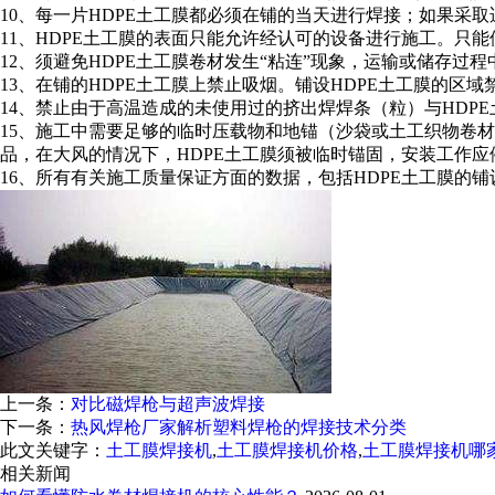
10、每一片HDPE土工膜都必须在铺的当天进行焊接；如果采
11、HDPE土工膜的表面只能允许经认可的设备进行施工。只
12、须避免HDPE土工膜卷材发生“粘连”现象，运输或储存过
13、在铺的HDPE土工膜上禁止吸烟。铺设HDPE土工膜的区
14、禁止由于高温造成的未使用过的挤出焊焊条（粒）与HDP
15、施工中需要足够的临时压载物和地锚（沙袋或土工织物卷
品，在大风的情况下，HDPE土工膜须被临时锚固，安装工作应
16、所有有关施工质量保证方面的数据，包括HDPE土工膜的
上一条：
对比磁焊枪与超声波焊接
下一条：
热风焊枪厂家解析塑料焊枪的焊接技术分类
此文关键字：
土工膜焊接机
,
土工膜焊接机价格
,
土工膜焊接机哪
相关新闻