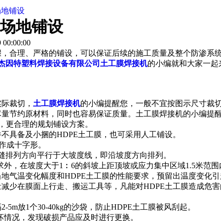
场地铺设
场地铺设
00:00:00
骤，合理、严格的铺设，可以保证后续的施工质量及整个防渗系
杰因特塑料焊接设备有限公司
土工膜焊接机
的小编就和大家一起
。
实际裁切，
土工膜焊接机
的小编提醒您，
一般不宜按图示尺寸裁
尽量节约原材料，同时也容易保证质量。
土工膜焊接机的小编提
），更合理的规划铺设方案。
件不具备及小捆的HDPE土工膜，也可采用人工铺设。
得作成十字形。
焊缝排列方向平行于大坡度线，即沿坡度方向排列。
外，在坡度大于1︰6的斜坡上距顶坡或应力集中区域1.5米范围
当地气温变化幅度和HDPE土工膜的性能要求，预留出温度变化
量减少在膜面上行走、搬运工具等，凡能对HDPE土工膜造成危
5m放1个30-40kg的沙袋，防止HDPE土工膜被风刮起。
坏情况，发现破损产品应及时进行更换。