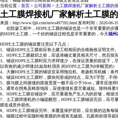
地址：福建省福州市闽侯县荆溪镇艾密克企业园
当前位置：
首页
>
公司新闻
>
土工膜焊接机厂家解析土工膜的
土工膜焊接机厂家解析土工膜的
来源：http://www.fjjit.com/news497592.html 发布时间：2020-06-19 
在防渗工程中，HDPE土工膜的铺设也是一个非常重要的步
的HDPE土工膜，一个好的铺设过程也是非常重要的，今天
福州
HDPE土工膜的铺设要注意以下几点：
1、铺设HDPE土工膜前应有土建工程相应的合格验收证明文件
2、HDPE土工膜裁切之前，应该准确丈量其相关尺寸，然后按
3、铺设HDPE土工膜时应力求焊缝少，在保证质量的前提下，
以有效的减少焊缝(比如加杜强良 的HDPE土工膜为8米幅宽的
4、大捆HDPE土工膜的铺设宜采用拖拉机、卷扬机等机械；条
6、铺设HDPE土工膜时，膜块间形成的结点，应为T字型，不
5、膜与膜之间接缝的搭接宽度一般不应小于10cm，通常应使
5、通常在拐角及畸形地段，应使接缝长度尽量减短。除特殊要求
6、HDPE土工膜在铺设中，应尽量避免产生人为的折皱，根据
7、
土工膜焊接机的小编提醒您，
HDPE土工膜铺设完后，应尽
膜造成意外损伤。
8、HDPE土工膜铺设完毕、未覆盖保护层前，应在膜的边角每隔2-
9、铺膜过程中应随时检查膜的外观有无破损、孔眼和折痕等损