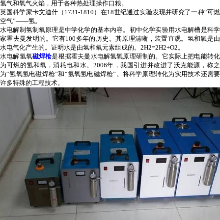
氢气和氧气火焰，用于各种热处理操作口粮。
英国科学家卡文迪什（1731-1810）在18世纪通过实验发现并研究了一种“可燃
空气”——氢。
水电解制氢制氧原理是中学化学的基本内容。初中化学实验用水电解槽是科学
家霍夫曼发明的。它有100多年的历史。其原理清晰，装置直观。氢和氧是由
水电气化产生的。证明水是由氢和氧元素组成的。2H2=2H2+O2。
水电解氢氧
磁焊枪
是根据霍夫曼水电解氢氧原理研制的。它实际上把电能转
为可燃的氢和氧，消耗电和水。2006年，我国引进并改进了沃克能源，称之
为“氢氧氢电磁焊枪”和“氢氧氢电磁焊枪”。将科学原理转化为实用技术还需要
许多特殊的工程技术。