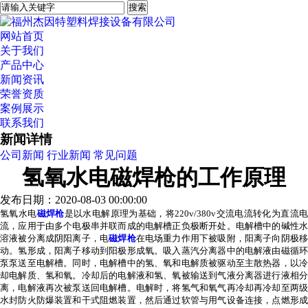
网站首页
关于我们
产品中心
新闻资讯
荣誉资质
案例展示
联系我们
新闻详情
公司新闻
行业新闻
常见问题
氢氧水电磁焊枪的工作原理
发布日期：2020-08-03 00:00:00
氢氧水电
磁焊枪
是以水电解原理为基础，将220v/380v交流电流转化为直流
流，应用于由多个电极串并联而成的电解槽正负极断开处。电解槽中的碱性水
溶液被分离成阴阳离子，电
磁焊枪
在电场重力作用下被吸附，阳离子向阴极
动。氢形成，阳离子移动到阳极形成氧。吸入蒸汽分离器中的电解液由磁循环
泵泵送至电解槽。同时，电解槽中的氢、氧和电解质被驱动至主散热器，以冷
却电解质、氢和氧。冷却后的电解液和氢、氧被输送到气液分离器进行液相分
离，电解液再次被泵送回电解槽。电解时，将氢气和氧气再冷却再冷却至两级
水封防火防爆装置和干式阻燃装置，然后通过软管与用气设备连接，点燃形成