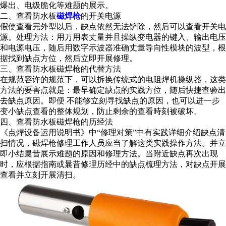
爆出、电级脆化等难题的展示。
二、查看防水板
磁焊枪
的开关电源
假使查看完外型以后，缺点依然无法铲除，然后可以查看开关电
源。处理方法：用万用表丈量并且操纵变电器的键入、输出电压
和电源电压，随后用数字示波器准确丈量导向性模块的波型，根
据找到缺点方位，然后立即开展修理。
三、查看防水板磁焊枪的代替方法
在规范容许的规范下，可以拆换传统式的电阻焊机操纵器，这类
方法的要害点就是：最早确定缺点的实践方位，随后快捷查验出
去缺点原因。即便 不能够立刻寻找缺点的原因，也可以进一步
变小缺点查看的整体规划，防止剩余的查看時刻被破坏。
四、查看防水板磁焊枪的历经法
《点焊设备运用说明书》中“修理对策”中有实践详细介绍缺点清
扫情况，磁焊枪修理工作人员应当了解这类实践操作方法。并立
即小结曩昔展示难题的原因和修理方法。当附近缺点再次出现
时，应根据指南或曩昔修理历经中的缺点梳理方法，对缺点开展
查看并立刻开展清扫。