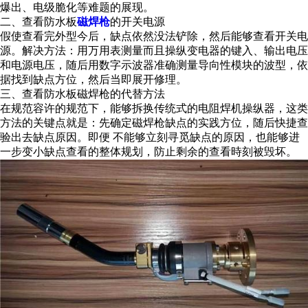
爆出、电级脆化等难题的展现。
二、查看防水板
磁焊枪
的开关电源
假使查看完外型今后，缺点依然没法铲除，然后能够查看开关电
源。解决方法：用万用表测量而且操纵变电器的键入、输出电压
和电源电压，随后用数字示波器准确测量导向性模块的波型，依
据找到缺点方位，然后当即展开修理。
三、查看防水板磁焊枪的代替方法
在规范容许的规范下，能够拆换传统式的电阻焊机操纵器，这类
方法的关键点就是：先确定磁焊枪缺点的实践方位，随后快捷查
验出去缺点原因。即便 不能够立刻寻觅缺点的原因，也能够进
一步变小缺点查看的整体规划，防止剩余的查看時刻被毁坏。