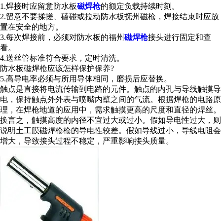
1.焊接时应留意防水板
磁焊枪
的额定负载持续时刻。
2.留意不要揉搓、磕碰或拉动防水板抚州磁枪，焊接结束时应放
置在安全的地方。
3.每次焊接前，必须对防水板的福州
磁焊枪
接头进行固定和查
看。
4.送丝管标准符合要求，定时清洗。
防水板磁焊枪应该怎样保护保养?
5.高导电率必须与所用导体相同，磨损后应替换。
触点是直接将电流传输到电路的元件。触点的内孔与导线触摸导
电，保持触点外外表与喷嘴内壁之间的气流。根据焊枪的电路原
理，在焊枪地道的应用中，需求触摸更高的尺度和直径的焊丝。
换言之，触摸高度的内径不宜过大或过小。假如导电性过大，则
说明土工膜磁焊枪枪的导电性较差。假如导线过小，导线电阻会
增大，导致接头过程不稳定，严重影响接头质量。