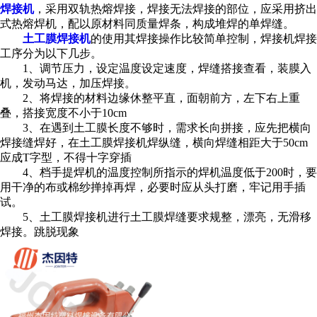
焊接机
，采用双轨热熔焊接，焊接无法焊接的部位，应采用挤出
式热熔焊机，配以原材料同质量焊条，构成堆焊的单焊缝。
土工膜焊接机
的使用其焊接操作比较简单控制，焊接机焊接
工序分为以下几步。
1、调节压力，设定温度设定速度，焊缝搭接查看，装膜入
机，发动马达，加压焊接。
2、将焊接的材料边缘休整平直，面朝前方，左下右上重
叠，搭接宽度不小于10cm
3、在遇到土工膜长度不够时，需求长向拼接，应先把横向
焊接缝焊好，在土工膜焊接机焊纵缝，横向焊缝相距大于50cm
应成T字型，不得十字穿插
4、档手提焊机的温度控制所指示的焊机温度低于200时，要
用干净的布或棉纱掸掉再焊，必要时应从头打磨，牢记用手插
试。
5、土工膜焊接机进行土工膜焊缝要求规整，漂亮，无滑移
焊接。跳脱现象